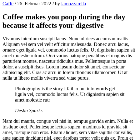
Caffe
/ 26. Februar 2022 / by
lamozzarella
Coffee makes you poop during the day
because it affects your digestive
Vivamus interdum suscipit lacus. Nunc ultrices accumsan mattis.
Aliquam vel sem vel velit efficitur malesuada. Donec arcu lacus,
ornare eget ligula vel, commodo luctus felis. Ut dignissim sapien sit
amet molestie rutrum. Orci varius natoque penatibus et magnis dis
parturient montes, nascetur ridiculus mus. Pellentesque in porta
dolor, a suscipit risus. Lorem ipsum dolor sit amet, consectetur
adipiscing elit. Cras ac arcu in lorem rhoncus ullamcorper. Ut at
nulla ut libero mollis viverra sed vitae purus.
Photography is the story I fail to put into words get
ligula vel, commodo luctus felis. Ut dignissim sapien sit
amet molestie rutr
Destin Sparks
Nam dui mauris, congue vel nisi in, tempus gravida enim. Nulla et
tristique orci. Pellentesque lectus sapien, maximus id gravida sit
amet, tristique non eros. Etiam aliquet, sem vitae sagittis convallis,
ante sapien tincidunt nisl, eget dapibus tortor velit quis ex. Proin et